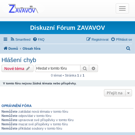
T
o
g
g
Diskuzní Fórum ZAVAVOV
l
e
Smartfeed
FAQ
Registrovat
Přihlásit se
n
H
Domů
Obsah fóra
a
l
v
Hlášení chyb
i
e
Produkty TCS - Rady, Otázky, Informace, Problémy...
Hledat
Pokročilé hledání
Nové téma
g
d
Ovládací program TCS Panel
Hlášení chyb
a
0 témat • Stránka
1
z
1
a
t
V tomto fóru nejsou žádná témata nebo příspěvky.
t
i
Přejít na
o
n
OPRÁVNĚNÍ FÓRA
Nemůžete
zakládat nová témata v tomto fóru
Nemůžete
odpovídat v tomto fóru
Nemůžete
upravovat své příspěvky v tomto fóru
Nemůžete
mazat své příspěvky v tomto fóru
Nemůžete
přikládat soubory v tomto fóru