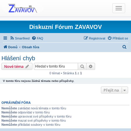
T
o
g
g
Diskuzní Fórum ZAVAVOV
l
e
Smartfeed
FAQ
Registrovat
Přihlásit se
n
H
Domů
Obsah fóra
a
l
v
Hlášení chyb
i
e
Produkty TCS - Rady, Otázky, Informace, Problémy...
Hledat
Pokročilé hledání
Nové téma
g
d
Ovládací program TCS Panel
Hlášení chyb
a
0 témat • Stránka
1
z
1
a
t
V tomto fóru nejsou žádná témata nebo příspěvky.
t
i
Přejít na
o
n
OPRÁVNĚNÍ FÓRA
Nemůžete
zakládat nová témata v tomto fóru
Nemůžete
odpovídat v tomto fóru
Nemůžete
upravovat své příspěvky v tomto fóru
Nemůžete
mazat své příspěvky v tomto fóru
Nemůžete
přikládat soubory v tomto fóru