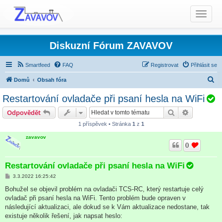
T
o
g
g
Diskuzní Fórum ZAVAVOV
l
e
Smartfeed
FAQ
Registrovat
Přihlásit se
n
H
Domů
Obsah fóra
a
l
v
Restartování ovladače při psaní hesla na WiFi
i
e
Produkty TCS - Rady, Otázky, Informace, Problémy...
y
Hledat
Pokročilé 
Odpovědět
g
d
Bezdrátový ovladač TCS-RC
Hlášení chyb
ř
a
1 příspěvek • Stránka
1
z
1
a
t
zavavov
t
š
i
0
o
n
Restartování ovladače při psaní hesla na WiFi
P
3.3.2022 16:25:42
ř
í
Bohužel se objevil problém na ovladači TCS-RC, který restartuje celý
s
ovladač při psaní hesla na WiFi. Tento problém bude opraven v
p
ě
následující aktualizaci, ale dokud se k Vám aktualizace nedostane, tak
v
existuje několik řešení, jak napsat heslo:
e