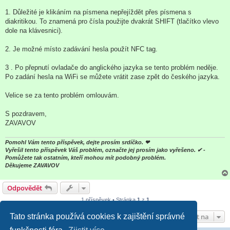
k
1. Důležité je klikáním na písmena nepřejíždět přes písmena s
diakritikou. To znamená pro čísla použijte dvakrát SHIFT (tlačítko vlevo
dole na klávesnici).
2. Je možné místo zadávání hesla použít NFC tag.
3 . Po přepnutí ovladače do anglického jazyka se tento problém neděje.
Po zadání hesla na WiFi se můžete vrátit zase zpět do českého jazyka.
Velice se za tento problém omlouvám.
S pozdravem,
ZAVAVOV
Pomohl Vám tento příspěvek, dejte prosím srdíčko. ❤
Vyřešil tento příspěvek Váš problém, označte jej prosím jako vyřešeno. ✔ -
Pomůžete tak ostatním, kteří mohou mít podobný problém.
Děkujeme ZAVAVOV
Odpovědět
1 příspěvek • Stránka
1
z
1
Přejít na
Tato stránka používá cookies k zajištění správné