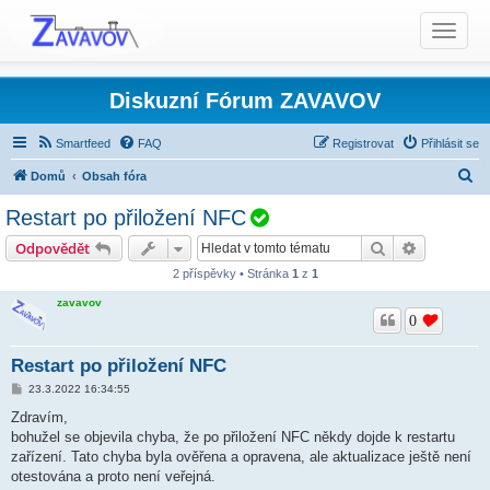
T
o
g
g
Diskuzní Fórum ZAVAVOV
l
e
Smartfeed
FAQ
Registrovat
Přihlásit se
n
H
Domů
Obsah fóra
a
l
v
V
Restart po přiložení NFC
i
e
Produkty TCS - Rady, Otázky, Informace, Problémy...
y
Hledat
Pokročilé 
Odpovědět
g
d
Bezdrátový ovladač TCS-RC
Hlášení chyb
ř
a
2 příspěvky • Stránka
1
z
1
a
e
t
zavavov
t
š
i
0
o
e
n
Restart po přiložení NFC
n
o
P
23.3.2022 16:34:55
ř
í
Zdravím,
s
bohužel se objevila chyba, že po přiložení NFC někdy dojde k restartu
p
ě
zařízení. Tato chyba byla ověřena a opravena, ale aktualizace ještě není
v
otestována a proto není veřejná.
e