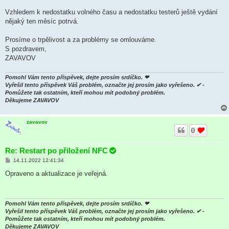
k
Vzhledem k nedostatku volného času a nedostatku testerů ještě vydání
nějaký ten měsíc potrvá.
Prosíme o trpělivost a za problémy se omlouváme.
S pozdravem,
ZAVAVOV
Pomohl Vám tento příspěvek, dejte prosím srdíčko. ❤
Vyřešil tento příspěvek Váš problém, označte jej prosím jako vyřešeno. ✔ -
Pomůžete tak ostatním, kteří mohou mít podobný problém.
Děkujeme ZAVAVOV
zavavov
0
Re: Restart po přiložení NFC
P
14.11.2022 12:41:34
ř
í
Opraveno a aktualizace je veřejná.
s
p
ě
v
e
Pomohl Vám tento příspěvek, dejte prosím srdíčko. ❤
k
Vyřešil tento příspěvek Váš problém, označte jej prosím jako vyřešeno. ✔ -
Pomůžete tak ostatním, kteří mohou mít podobný problém.
Děkujeme ZAVAVOV