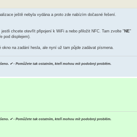
ualizace ještě nebyla vydána a proto zde nabízím dočasné řešení.
jestli chcete otevřít připojení k WiFi a nebo přiložit NFC. Tam zvolte "
NE
"
e pod displejem).
né okno na zadání hesla, ale nyní už tam půjde zadávat písmena.
yřešeno. ✔ - Pomůžete tak ostatním, kteří mohou mít podobný problém.
yřešeno. ✔ - Pomůžete tak ostatním, kteří mohou mít podobný problém.