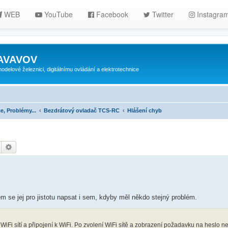
WEB
YouTube
Facebook
Twitter
Instagra
ZAVAVOV
lové železnici, digitálnímu ovládání a elektrotechnice
e, Problémy...
Bezdrátový ovladač TCS-RC
Hlášení chyb
V
y
Hledat
Pokročilé hledání
e
š
e
m se jej pro jistotu napsat i sem, kdyby měl někdo stejný problém.
n
o
iFi sítí a připojení k WiFi. Po zvolení WiFi sítě a zobrazení požadavku na heslo n