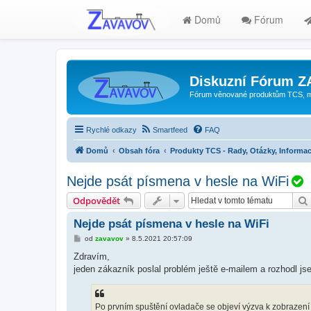
Domů
Fórum
Diskuzní Fórum 
Fórum věnované produktům TCS, mode
Rychlé odkazy
Smartfeed
FAQ
Domů
Obsah fóra
Produkty TCS - Rady, Otázky, Informac
Nejde psát písmena v hesle na WiFi
Odpovědět
ř
Nejde psát písmena v hesle na WiFi
P
od
zavavov
»
8.5.2021 20:57:09
ř
í
Zdravím,
s
jeden zákazník poslal problém ještě e-mailem a rozhodl jse
p
ě
v
e
k
Po prvním spuštění ovladače se objeví výzva k zobrazení W