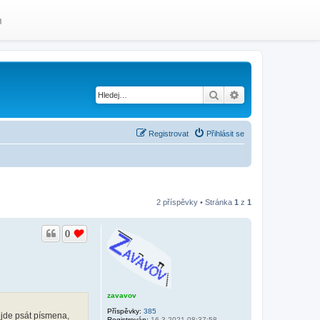
m
Hledat
Pokročilé hledání
Registrovat
Přihlásit se
2 příspěvky • Stránka
1
z
1
0
zavavov
Příspěvky:
385
ejde psát písmena,
Registrován:
16.3.2021 08:37:58