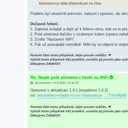
klávesnice je stále přepnutá jen na čísla.
Problém byl skutečně potvrzen, nalezen i opraven, ale akt
Dočasné řešení:
1. Zapnout ovladač a dojít až k bílému oknu, kde se to ptá, 
2. Poté stisknout tlačítko s ozubeným kolem (vpravo nahoř
3. Zvolte "Nastavení WiFi".
4. Pak už postupujte normálně. Mělo by se objevit to stej
Pomohl Vám tento příspěvek, dejte prosím srdíčko. ❤
Vyřešil tento příspěvek Váš problém, označte jej prosím jako v
Děkujeme ZAVAVOV
Re: Nejde psát písmena v hesle na WiFi
P
od
zavavov
»
6.8.2021 12:11:57
ř
í
Opraveno v aktualizaci 1.4.1 (respektive 1.4.2)
s
viz:
bezdratovy-ovladac-tcs-rc-f3/aktualizac ... 3.html#p80
p
ě
v
e
Pomohl Vám tento příspěvek, dejte prosím srdíčko. ❤
k
Vyřešil tento příspěvek Váš problém, označte jej prosím jako v
Děkujeme ZAVAVOV