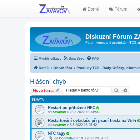
Domů
Fórum
Diskuzní Fórum 
Fórum věnované produktům TCS, mode
Rychlé odkazy
Smartfeed
FAQ
Domů
Obsah fóra
Produkty TCS - Rady, Otázky, Informac
Hlášení chyb
Hledat
Pokroč
Nové téma
TÉMATA
Restart po přiložení NFC
od
zavavov
»
23.3.2022 16:34:55
Restartování ovladače při psaní hesla na WiFi
od
zavavov
»
3.3.2022 16:25:42
NFC tagy
od
locomotive
»
18.3.2021 20:51:32