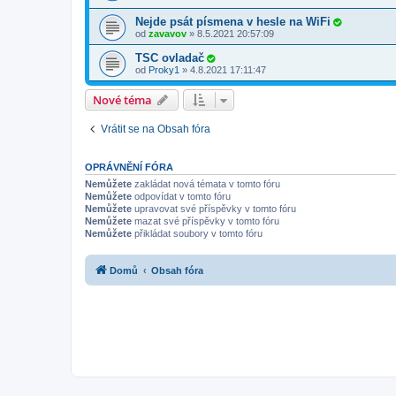
Nejde psát písmena v hesle na WiFi
od
zavavov
»
8.5.2021 20:57:09
TSC ovladač
od
Proky1
»
4.8.2021 17:11:47
Nové téma
Vrátit se na Obsah fóra
OPRÁVNĚNÍ FÓRA
Nemůžete
zakládat nová témata v tomto fóru
Nemůžete
odpovídat v tomto fóru
Nemůžete
upravovat své příspěvky v tomto fóru
Nemůžete
mazat své příspěvky v tomto fóru
Nemůžete
přikládat soubory v tomto fóru
Domů
Obsah fóra