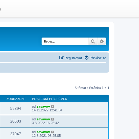
m
Hledat
Pokročilé hledání
Registrovat
Přihlásit se
5 témat • Stránka
1
z
1
ZOBRAZENÍ
POSLEDNÍ PŘÍSPĚVEK
od
zavavov
59394
14.11.2022 12:41:34
od
zavavov
20603
3.3.2022 16:25:42
od
zavavov
37047
12.8.2021 08:25:05