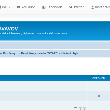
WEB
YouTube
Facebook
Twitter
Instagra
ZAVAVOV
lové železnici, digitálnímu ovládání a elektrotechnice
e, Problémy...
Bezdrátový ovladač TCS-RC
Hlášení chyb
ilé hledání
ODPOVĚDI
1
0
11
1
2