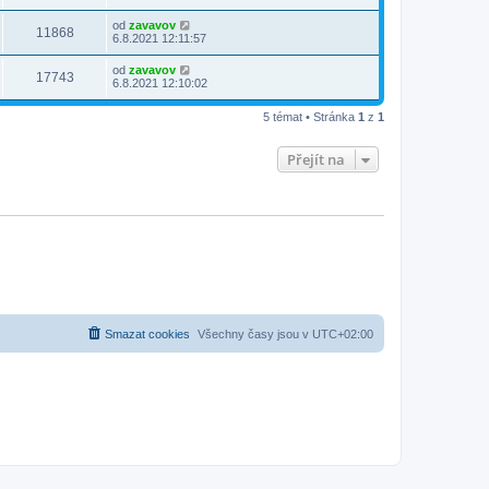
od
zavavov
11868
6.8.2021 12:11:57
od
zavavov
17743
6.8.2021 12:10:02
5 témat • Stránka
1
z
1
Přejít na
Smazat cookies
Všechny časy jsou v
UTC+02:00