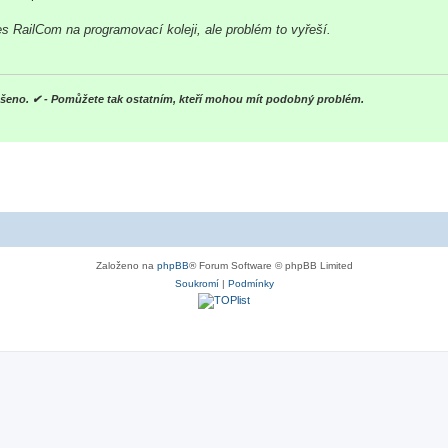
 RailCom na programovací koleji, ale problém to vyřeší.
yřešeno. ✔ - Pomůžete tak ostatním, kteří mohou mít podobný problém.
Založeno na
phpBB
® Forum Software © phpBB Limited
Soukromí
|
Podmínky