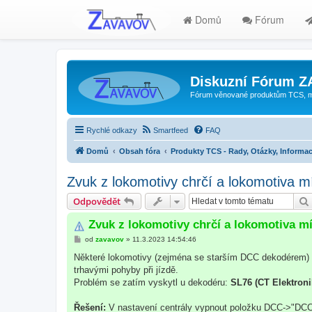
Domů
Fórum
Diskuzní Fórum 
Fórum věnované produktům TCS, mode
Rychlé odkazy
Smartfeed
FAQ
Domů
Obsah fóra
Produkty TCS - Rady, Otázky, Informac
Zvuk z lokomotivy chrčí a lokomotiva mí
Odpovědět
Zvuk z lokomotivy chrčí a lokomotiva mí
P
od
zavavov
»
11.3.2023 14:54:46
ř
í
Některé lokomotivy (zejména se starším DCC dekodérem) 
s
trhavými pohyby při jízdě.
p
ě
Problém se zatím vyskytl u dekodéru:
SL76 (CT Elektroni
v
e
k
Řešení:
V nastavení centrály vypnout položku DCC->"DCC