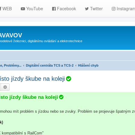
WEB
YouTube
Facebook
Twitter
Instagra
ZAVAVOV
lové železnici, digitálnímu ovládání a elektrotechnice
e, Problémy...
Digitální centrála TCS a TCS-2
Hlášení chyb
V
sto jízdy škube na koleji
y
Hledat
Pokročilé hledání
ř
sto jízdy škube na koleji
e
š
mohou mít problém s jízdou nebo se zvuky. Problém se projevuje špatným 
e
n
k)
o
 kompatibilní s RailCom"