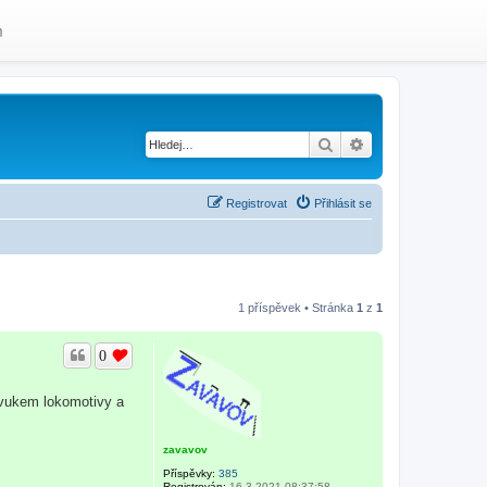
m
Hledat
Pokročilé hledání
Registrovat
Přihlásit se
1 příspěvek • Stránka
1
z
1
0
zvukem lokomotivy a
zavavov
Příspěvky:
385
Registrován:
16.3.2021 08:37:58