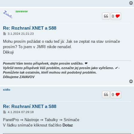
zavavov
0
Re: Rozhraní XNET a S88
P
3.1.2024 21:21:23
ř
í
Mohu prosím požádat o radu teď já: Jak se zeptat na stav snímače
s
prosím? To jsem v JMRI nikde nenašel.
p
ě
Děkuji
v
e
k
Pomohl Vám tento příspěvek, dejte prosím srdíčko. ❤
Vyřešil tento příspěvek Váš problém, označte jej prosím jako vyřešeno. ✔ -
Pomůžete tak ostatním, kteří mohou mít podobný problém.
Děkujeme ZAVAVOV
sidlo
0
Re: Rozhraní XNET a S88
P
4.1.2024 07:29:18
ř
í
PanelPro ⇒ Nástroje ⇒ Tabulky ⇒ Snímače
s
V řádku snímače kliknout tlačítko
Dotaz
p
ě
v