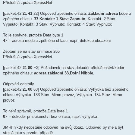
Příslušná zpráva XpressNet
e
k
[packet:42
21 41
22] Odpověď zpětného ohlasu:
Základní adresa
kodéru
zpětného ohlasu:
33
Kontakt: 1 Stav: Zapnuto
; Kontakt: 2 Stav:
Vypnuto; Kontakt: 3 Stav: Vypnuto; Kontakt: 4 Stav: Vypnuto;
To je správně, protože Data byte 1
4
× – adresa modulu zpětného ohlasu, např. detekce obsazení
Zeptám se na stav snímače 265
Příslušná zpráva XpressNet
[packet:42
21 80
E3] Požadavek na stav dekodér příslušenství/kodér
zpětného ohlasu:
adresa základní 33
,
Dolní Nibble
.
Odpověď centrály
[packet:42
21 00
63] Odpověď zpětného ohlasu: Výhybka bez zpětného
ohlasu Výhybka: 133 Stav: Mimo provoz; Výhybka: 134 Stav: Mimo
provoz
To není správně, protože Data byte 1
0
× – dekodér příslušenství bez ohlasu, např. výhybka
JMRI nikdy nedostane odpověď na svůj dotaz. Odpověď by měla být
stejná jako v prvním případě.