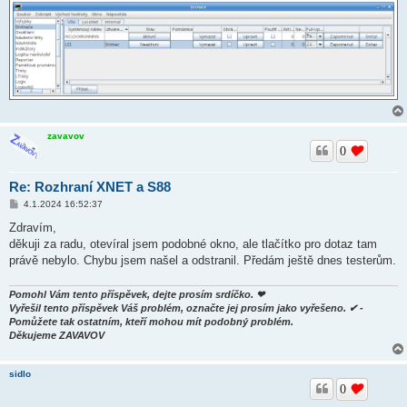
e
k
zavavov
0
Re: Rozhraní XNET a S88
P
4.1.2024 16:52:37
ř
í
Zdravím,
s
děkuji za radu, otevíral jsem podobné okno, ale tlačítko pro dotaz tam
p
ě
právě nebylo. Chybu jsem našel a odstranil. Předám ještě dnes testerům.
v
e
k
Pomohl Vám tento příspěvek, dejte prosím srdíčko. ❤
Vyřešil tento příspěvek Váš problém, označte jej prosím jako vyřešeno. ✔ -
Pomůžete tak ostatním, kteří mohou mít podobný problém.
Děkujeme ZAVAVOV
sidlo
0