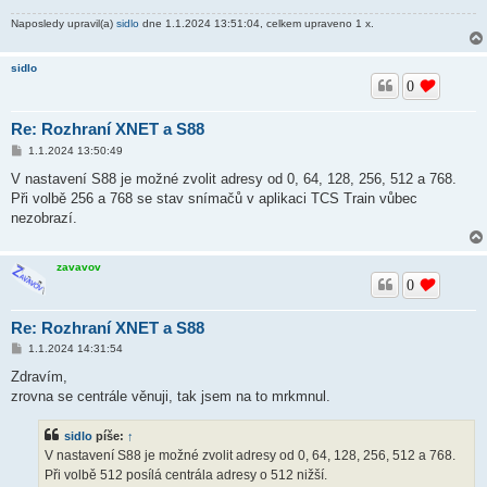
e
k
Naposledy upravil(a)
sidlo
dne 1.1.2024 13:51:04, celkem upraveno 1 x.
sidlo
0
Re: Rozhraní XNET a S88
P
1.1.2024 13:50:49
ř
í
V nastavení S88 je možné zvolit adresy od 0, 64, 128, 256, 512 a 768.
s
Při volbě 256 a 768 se stav snímačů v aplikaci TCS Train vůbec
p
ě
nezobrazí.
v
e
k
zavavov
0
Re: Rozhraní XNET a S88
P
1.1.2024 14:31:54
ř
í
Zdravím,
s
zrovna se centrále věnuji, tak jsem na to mrkmnul.
p
ě
v
sidlo
píše:
↑
e
k
V nastavení S88 je možné zvolit adresy od 0, 64, 128, 256, 512 a 768.
Při volbě 512 posílá centrála adresy o 512 nižší.