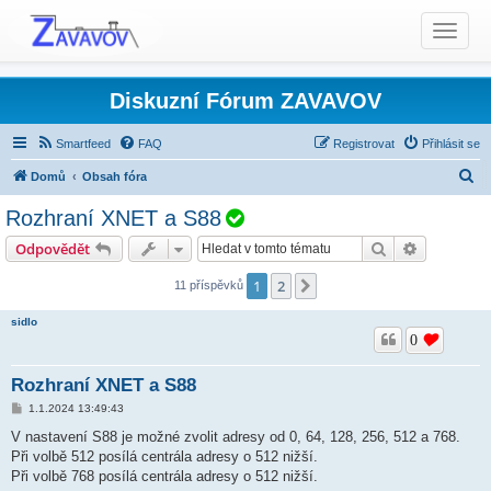
T
o
g
g
Diskuzní Fórum ZAVAVOV
l
e
Smartfeed
FAQ
Registrovat
Přihlásit se
n
H
Domů
Obsah fóra
a
l
v
V
Rozhraní XNET a S88
i
e
Produkty TCS - Rady, Otázky, Informace, Problémy...
y
Hledat
Pokročilé 
Odpovědět
g
d
Digitální centrála TCS a TCS-2
Hlášení chyb
ř
a
a
1
2
Další
11 příspěvků
e
t
t
š
i
sidlo
o
e
0
n
n
Rozhraní XNET a S88
o
P
1.1.2024 13:49:43
ř
í
V nastavení S88 je možné zvolit adresy od 0, 64, 128, 256, 512 a 768.
s
Při volbě 512 posílá centrála adresy o 512 nižší.
p
ě
Při volbě 768 posílá centrála adresy o 512 nižší.
v