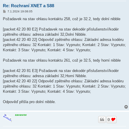
Re: Rozhraní XNET a S88
P
7.1.2024 19:08:05
ř
í
Požadavek na stav ohlasu kontaktu 258, což je 32.2, tedy dolní nibble
s
p
ě
[packet:42 20 80 E2] Požadavek na stav dekodér příslušenství/kodér
v
zpětného ohlasu: adresa základní 32,Dolní Nibble.
e
k
[packet:42 20 40 22] Odpověď zpětného ohlasu: Základní adresa kodéru
zpětného ohlasu: 32 Kontakt: 1 Stav: Vypnuto; Kontakt: 2 Stav: Vypnuto;
Kontakt: 3 Stav: Vypnuto; Kontakt: 4 Stav: Vypnuto;
Požadavek na stav ohlasu kontaktu 261, což je 32.5, tedy horní nibble
[packet:42 20 81 E3] Požadavek na stav dekodér příslušenství/kodér
zpětného ohlasu: adresa základní 32,Horní Nibble.
[packet:42 20 40 22] Odpověď zpětného ohlasu: Základní adresa kodéru
zpětného ohlasu: 32 Kontakt: 1 Stav: Vypnuto; Kontakt: 2 Stav: Vypnuto;
Kontakt: 3 Stav: Vypnuto; Kontakt: 4 Stav: Vypnuto;
Odpověď přišla pro dolní nibble.
zavavov
0