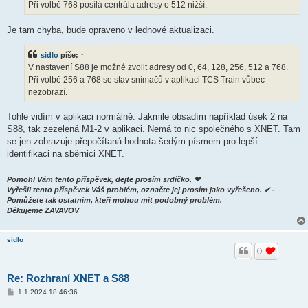
Při volbě 768 posílá centrála adresy o 512 nižší.
Je tam chyba, bude opraveno v lednové aktualizaci.
sidlo
píše:
↑
V nastavení S88 je možné zvolit adresy od 0, 64, 128, 256, 512 a 768.
Při volbě 256 a 768 se stav snímačů v aplikaci TCS Train vůbec
nezobrazí.
Tohle vidím v aplikaci normálně. Jakmile obsadím například úsek 2 na
S88, tak zezelená M1-2 v aplikaci. Nemá to nic společného s XNET. Tam
se jen zobrazuje přepočítaná hodnota šedým písmem pro lepší
identifikaci na sběrnici XNET.
Pomohl Vám tento příspěvek, dejte prosím srdíčko. ❤
Vyřešil tento příspěvek Váš problém, označte jej prosím jako vyřešeno. ✔ -
Pomůžete tak ostatním, kteří mohou mít podobný problém.
Děkujeme ZAVAVOV
sidlo
0
Re: Rozhraní XNET a S88
P
1.1.2024 18:46:36
ř
í