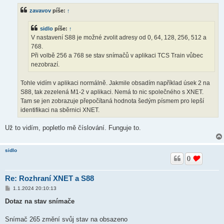
s
zavavov
píše:
↑
p
ě
v
sidlo
píše:
↑
e
k
V nastavení S88 je možné zvolit adresy od 0, 64, 128, 256, 512 a
768.
Při volbě 256 a 768 se stav snímačů v aplikaci TCS Train vůbec
nezobrazí.
Tohle vidím v aplikaci normálně. Jakmile obsadím například úsek 2 na
S88, tak zezelená M1-2 v aplikaci. Nemá to nic společného s XNET.
Tam se jen zobrazuje přepočítaná hodnota šedým písmem pro lepší
identifikaci na sběrnici XNET.
Už to vidím, popletlo mě číslování. Funguje to.
sidlo
0
Re: Rozhraní XNET a S88
P
1.1.2024 20:10:13
ř
í
Dotaz na stav snímače
s
p
ě
Snímač 265 změní svůj stav na obsazeno
v