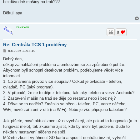
k
bezdůvodně mašiny na trati???
Děkuji apa
zavavov
0
Re: Centrála TCS 1 problémy
P
8.6.2026 11:18:40
ř
í
Dobrý den,
s
děkuji za nahlášení problému a omlouvám se za způsobené potíže.
p
ě
Abychom byli schopni detekovat problém, potřebujeme vědět více
v
informací:
e
k
1. Co znamená provoz více souprav? Odkud je ovládáte - telefon,
ovladač, PC (jaký program).
2. V případě, že se to děje z telefonu, tak jaký telefon a verze Androidu?
3. Zastavení mašin na trati se děje po restartu nebo i bez něj?
4. Dříve se to nedělo? Změnilo se něco - telefon, PC, verze něčeho,
WiFi, nové zařízení v síti (na WiFi). Nebo je vše připojeno kabelem?
Jak píšete, nové aktualizace už nevycházejí, ale pokud to fungovalo (a to
fungovat mělo), tak zkusíme zjistit, kde by mohl být problém. Bude to
někde v nastavení něčeho nejspíš.
Můžete zkusit vytáhnout SD kartu a spustit centrálu bez ní, vytvořit