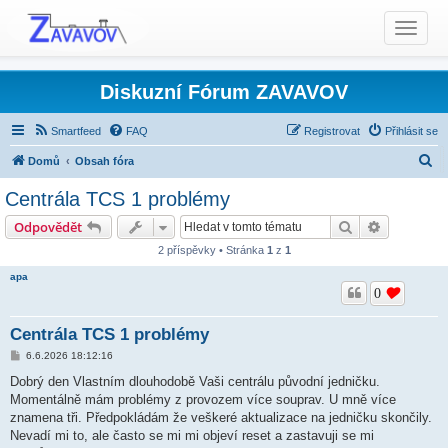
T
o
g
g
Diskuzní Fórum ZAVAVOV
l
e
Smartfeed
FAQ
Registrovat
Přihlásit se
n
H
Domů
Obsah fóra
a
l
v
Centrála TCS 1 problémy
i
e
Produkty TCS - Rady, Otázky, Informace, Problémy...
Hledat
Pokročilé 
Odpovědět
g
d
Digitální centrála TCS a TCS-2
Hlášení chyb
a
2 příspěvky • Stránka
1
z
1
a
t
apa
t
i
0
o
n
Centrála TCS 1 problémy
P
6.6.2026 18:12:16
ř
í
Dobrý den Vlastním dlouhodobě Vaši centrálu původní jedničku.
s
Momentálně mám problémy z provozem více souprav. U mně více
p
ě
znamena tři. Předpokládám že veškeré aktualizace na jedničku skončily.
v
Nevadí mi to, ale často se mi mi objeví reset a zastavuji se mi
e