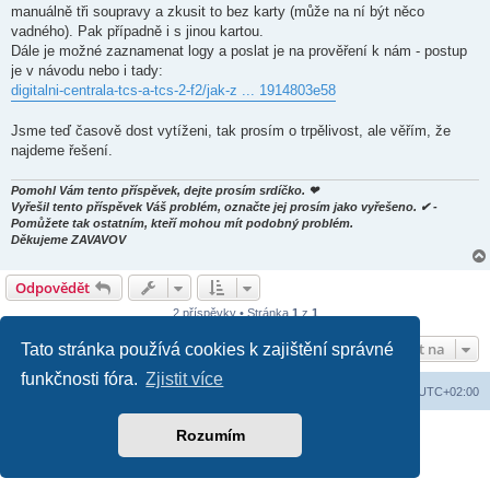
manuálně tři soupravy a zkusit to bez karty (může na ní být něco
vadného). Pak případně i s jinou kartou.
Dále je možné zaznamenat logy a poslat je na prověření k nám - postup
je v návodu nebo i tady:
digitalni-centrala-tcs-a-tcs-2-f2/jak-z ... 1914803e58
Jsme teď časově dost vytíženi, tak prosím o trpělivost, ale věřím, že
najdeme řešení.
Pomohl Vám tento příspěvek, dejte prosím srdíčko. ❤
Vyřešil tento příspěvek Váš problém, označte jej prosím jako vyřešeno. ✔ -
Pomůžete tak ostatním, kteří mohou mít podobný problém.
Děkujeme ZAVAVOV
Odpovědět
2 příspěvky • Stránka
1
z
1
Přejít na
Tato stránka používá cookies k zajištění správné
funkčnosti fóra.
Zjistit více
Domů
Obsah fóra
Smazat cookies
Všechny časy jsou v
UTC+02:00
Založeno na
phpBB
® Forum Software © phpBB Limited
Rozumím
Soukromí
|
Podmínky