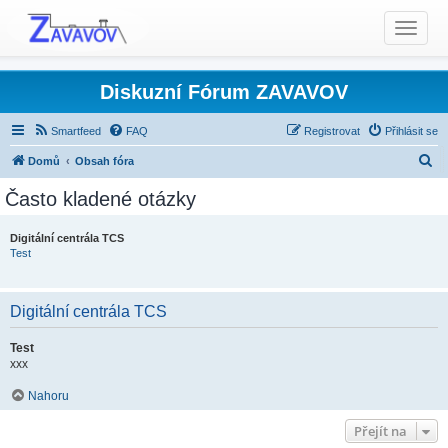
T
o
g
g
Diskuzní Fórum ZAVAVOV
l
e
Smartfeed
FAQ
Registrovat
Přihlásit se
n
H
Domů
Obsah fóra
a
l
v
Často kladené otázky
i
e
g
d
Digitální centrála TCS
a
Test
a
t
t
i
o
Digitální centrála TCS
n
Test
xxx
Nahoru
Přejít na