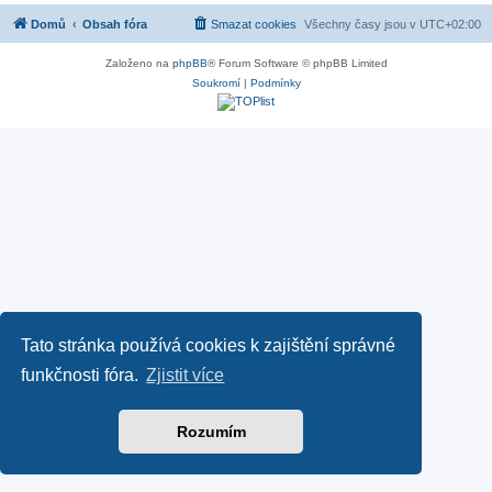
Domů
Obsah fóra
Smazat cookies
Všechny časy jsou v
UTC+02:00
Založeno na
phpBB
® Forum Software © phpBB Limited
Soukromí
|
Podmínky
Tato stránka používá cookies k zajištění správné
funkčnosti fóra.
Zjistit více
Rozumím