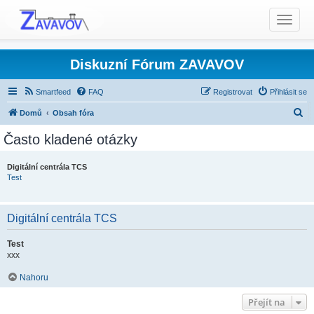
T
o
g
g
Diskuzní Fórum ZAVAVOV
l
e
Smartfeed
FAQ
Registrovat
Přihlásit se
n
H
Domů
Obsah fóra
a
l
v
Často kladené otázky
i
e
g
d
Digitální centrála TCS
a
Test
a
t
t
i
o
Digitální centrála TCS
n
Test
xxx
Nahoru
Přejít na