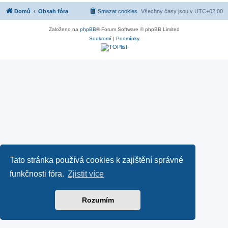
Domů
Obsah fóra
Smazat cookies
Všechny časy jsou v
UTC+02:00
Založeno na
phpBB
® Forum Software © phpBB Limited
Soukromí
|
Podmínky
Tato stránka používá cookies k zajištění správné
funkčnosti fóra.
Zjistit více
Rozumím