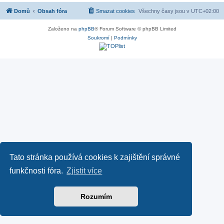
Domů
Obsah fóra
Smazat cookies
Všechny časy jsou v
UTC+02:00
Založeno na
phpBB
® Forum Software © phpBB Limited
Soukromí
|
Podmínky
Tato stránka používá cookies k zajištění správné
funkčnosti fóra.
Zjistit více
Rozumím