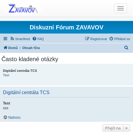
T
o
g
g
Diskuzní Fórum ZAVAVOV
l
e
Smartfeed
FAQ
Registrovat
Přihlásit se
n
H
Domů
Obsah fóra
a
l
v
Často kladené otázky
i
e
g
d
Digitální centrála TCS
a
Test
a
t
t
i
o
Digitální centrála TCS
n
Test
xxx
Nahoru
Přejít na