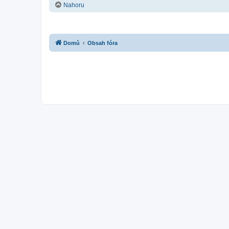
Nahoru
Domů
Obsah fóra