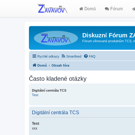
Domů
Fórum
Diskuzní Fórum 
Fórum věnované produktům TCS, mode
Rychlé odkazy
Smartfeed
FAQ
Domů
Obsah fóra
Často kladené otázky
Digitální centrála TCS
Test
Digitální centrála TCS
Test
xxx