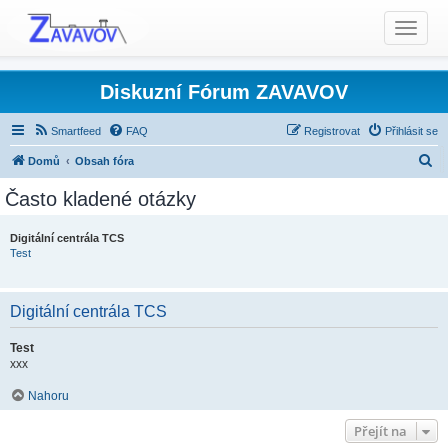
T
o
g
g
Diskuzní Fórum ZAVAVOV
l
e
Smartfeed
FAQ
Registrovat
Přihlásit se
n
H
Domů
Obsah fóra
a
l
v
Často kladené otázky
i
e
g
d
Digitální centrála TCS
a
Test
a
t
t
i
o
Digitální centrála TCS
n
Test
xxx
Nahoru
Přejít na