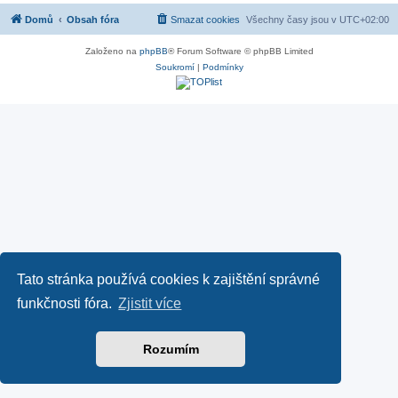
Domů
Obsah fóra
Smazat cookies
Všechny časy jsou v
UTC+02:00
Založeno na
phpBB
® Forum Software © phpBB Limited
Soukromí
|
Podmínky
Tato stránka používá cookies k zajištění správné
funkčnosti fóra.
Zjistit více
Rozumím