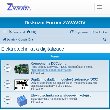
T
o
g
g
Diskuzní Fórum ZAVAVOV
l
e
Smartfeed
FAQ
Registrovat
Přihlásit se
n
H
Domů
Obsah fóra
a
l
Elektrotechnika a digitalizace
v
Elektrotechnika a digitalizace
i
e
g
Fórum
d
a
a
Komponenty DCCdoma
t
Rady, otázky a návody k DCC produktům z e-shopu
t
http://dccdoma.eshop-zdarma.cz/
.
i
Témata:
11
o
Digitální ovládání modelové železnice (DCC)
n
Otázky zaměřené na digitální řízení modelové železnice,
digitalizaci lokomotiv a vše o DCC.
Témata:
9
Elektrotechnika na analogovém kolejišti
Elektrotechnika na analogovém kolejišti.
Témata:
1