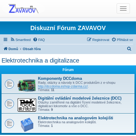
T
o
g
g
Diskuzní Fórum ZAVAVOV
l
e
Smartfeed
FAQ
Registrovat
Přihlásit se
n
H
Domů
Obsah fóra
a
l
Elektrotechnika a digitalizace
v
Elektrotechnika a digitalizace
i
e
g
Fórum
d
a
a
Komponenty DCCdoma
t
Rady, otázky a návody k DCC produktům z e-shopu
t
http://dccdoma.eshop-zdarma.cz/
.
i
Témata:
11
o
Digitální ovládání modelové železnice (DCC)
n
Otázky zaměřené na digitální řízení modelové železnice,
digitalizaci lokomotiv a vše o DCC.
Témata:
9
Elektrotechnika na analogovém kolejišti
Elektrotechnika na analogovém kolejišti.
Témata:
1