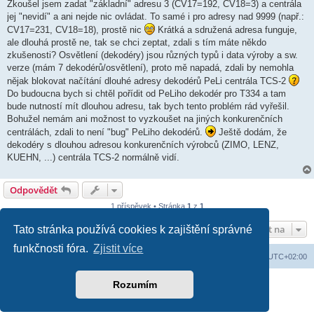
k
Zkoušel jsem zadat "základní" adresu 3 (CV17=192, CV18=3) a centrála
jej "nevidí" a ani nejde nic ovládat. To samé i pro adresy nad 9999 (např.:
CV17=231, CV18=18), prostě nic
Krátká a sdružená adresa funguje,
ale dlouhá prostě ne, tak se chci zeptat, zdali s tím máte někdo
zkušenosti? Osvětlení (dekodéry) jsou různých typů i data výroby a sw.
verze (mám 7 dekodérů/osvětlení), proto mě napadá, zdali by nemohla
nějak blokovat načítání dlouhé adresy dekodérů PeLi centrála TCS-2
Do budoucna bych si chtěl pořídit od PeLiho dekodér pro T334 a tam
bude nutností mít dlouhou adresu, tak bych tento problém rád vyřešil.
Bohužel nemám ani možnost to vyzkoušet na jiných konkurenčních
centrálách, zdali to není "bug" PeLiho dekodérů.
Ještě dodám, že
dekodéry s dlouhou adresou konkurenčních výrobců (ZIMO, LENZ,
KUEHN, ...) centrála TCS-2 normálně vidí.
Odpovědět
1 příspěvek • Stránka
1
z
1
Přejít na
Tato stránka používá cookies k zajištění správné
funkčnosti fóra.
Zjistit více
Domů
Obsah fóra
Smazat cookies
Všechny časy jsou v
UTC+02:00
Založeno na
phpBB
® Forum Software © phpBB Limited
Rozumím
Soukromí
|
Podmínky