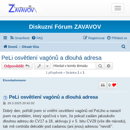
T
o
g
g
Diskuzní Fórum ZAVAVOV
l
e
Smartfeed
FAQ
Registrovat
Přihlásit se
n
H
Domů
Obsah fóra
a
l
Elektrotechnika a digitalizace
v
PeLi osvětlení vagónů a dlouhá adresa
i
e
Digitální ovládání modelové železnice (DCC)
Hledat
Pokročilé 
Odpovědět
g
d
a
1 příspěvek • Stránka
1
z
1
a
t
Eisenbahnmann
t
i
0
o
n
PeLi osvětlení vagónů a dlouhá adresa
P
26.3.2025 20:42:02
ř
í
Dobrý den, pořídil jsem si vnitřní osvětlení vagónů od PeLiho a narazil
s
jsem na problém, který spočívá v tom, že pokud zadám jakoukoliv
p
ě
dlouhou adresu do CV17 a 18, aktivuju ji v 5. bitu CV29 (vše dle návodu),
v
tak mě centrála dekodér pod zadanou (ani jinou) adresou "nevidí".
e