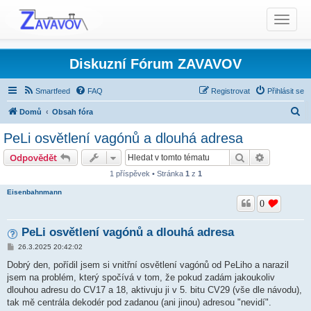
T
o
g
g
Diskuzní Fórum ZAVAVOV
l
e
Smartfeed
FAQ
Registrovat
Přihlásit se
n
H
Domů
Obsah fóra
a
l
Elektrotechnika a digitalizace
v
PeLi osvětlení vagónů a dlouhá adresa
i
e
Digitální ovládání modelové železnice (DCC)
Hledat
Pokročilé 
Odpovědět
g
d
a
1 příspěvek • Stránka
1
z
1
a
t
Eisenbahnmann
t
i
0
o
n
PeLi osvětlení vagónů a dlouhá adresa
P
26.3.2025 20:42:02
ř
í
Dobrý den, pořídil jsem si vnitřní osvětlení vagónů od PeLiho a narazil
s
jsem na problém, který spočívá v tom, že pokud zadám jakoukoliv
p
ě
dlouhou adresu do CV17 a 18, aktivuju ji v 5. bitu CV29 (vše dle návodu),
v
tak mě centrála dekodér pod zadanou (ani jinou) adresou "nevidí".
e