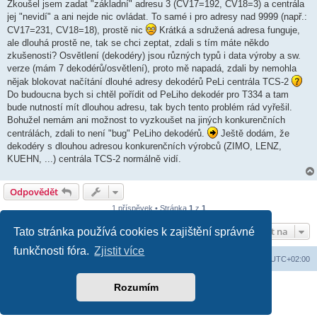
k
Zkoušel jsem zadat "základní" adresu 3 (CV17=192, CV18=3) a centrála
jej "nevidí" a ani nejde nic ovládat. To samé i pro adresy nad 9999 (např.:
CV17=231, CV18=18), prostě nic
Krátká a sdružená adresa funguje,
ale dlouhá prostě ne, tak se chci zeptat, zdali s tím máte někdo
zkušenosti? Osvětlení (dekodéry) jsou různých typů i data výroby a sw.
verze (mám 7 dekodérů/osvětlení), proto mě napadá, zdali by nemohla
nějak blokovat načítání dlouhé adresy dekodérů PeLi centrála TCS-2
Do budoucna bych si chtěl pořídit od PeLiho dekodér pro T334 a tam
bude nutností mít dlouhou adresu, tak bych tento problém rád vyřešil.
Bohužel nemám ani možnost to vyzkoušet na jiných konkurenčních
centrálách, zdali to není "bug" PeLiho dekodérů.
Ještě dodám, že
dekodéry s dlouhou adresou konkurenčních výrobců (ZIMO, LENZ,
KUEHN, ...) centrála TCS-2 normálně vidí.
Odpovědět
1 příspěvek • Stránka
1
z
1
Přejít na
Tato stránka používá cookies k zajištění správné
funkčnosti fóra.
Zjistit více
Domů
Obsah fóra
Smazat cookies
Všechny časy jsou v
UTC+02:00
Založeno na
phpBB
® Forum Software © phpBB Limited
Rozumím
Soukromí
|
Podmínky