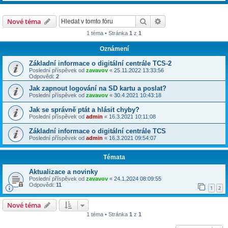
Hledat
Pokročilé hledání
Nové téma
1 téma • Stránka
1
z
1
Oznámení
Základní informace o digitální centrále TCS-2
Poslední příspěvek od
zavavov
«
25.11.2022 13:33:56
Odpovědi:
2
Jak zapnout logování na SD kartu a poslat?
Poslední příspěvek od
zavavov
«
30.4.2021 10:43:18
Jak se správně ptát a hlásit chyby?
Poslední příspěvek od
admin
«
16.3.2021 10:11:08
Základní informace o digitální centrále TCS
Poslední příspěvek od
admin
«
16.3.2021 09:54:07
Témata
Aktualizace a novinky
Poslední příspěvek od
zavavov
«
24.1.2024 08:09:55
Odpovědi:
11
1
2
Nové téma
1 téma • Stránka
1
z
1