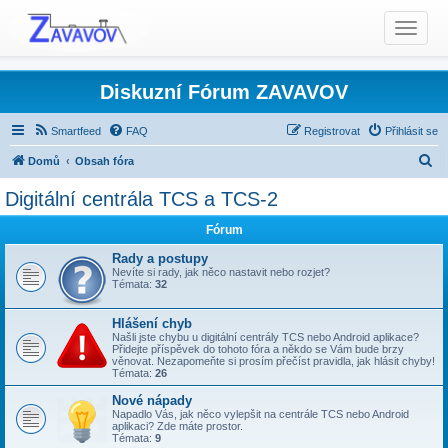
T
o
g
g
Diskuzní Fórum ZAVAVOV
l
e
Smartfeed
FAQ
Registrovat
Přihlásit se
n
H
Domů
Obsah fóra
a
l
v
Digitální centrála TCS a TCS-2
i
e
Produkty TCS - Rady, Otázky, Informace, Problémy...
g
Fórum
d
Digitální centrála TCS a TCS-2
a
a
Rady a postupy
t
Nevíte si rady, jak něco nastavit nebo rozjet?
t
Témata:
32
i
o
Hlášení chyb
n
Našli jste chybu u digitální centrály TCS nebo Android aplikace?
Přidejte příspěvek do tohoto fóra a někdo se Vám bude brzy
věnovat. Nezapomeňte si prosím přečíst pravidla, jak hlásit chyby!
Témata:
26
Nové nápady
Napadlo Vás, jak něco vylepšit na centrále TCS nebo Android
aplikaci? Zde máte prostor.
Témata:
9